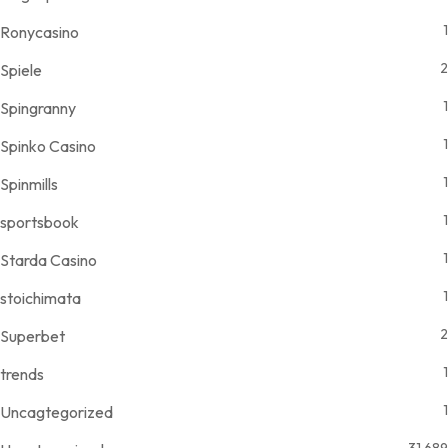
1
Ronycasino
2
Spiele
1
Spingranny
1
Spinko Casino
1
Spinmills
1
sportsbook
1
Starda Casino
1
stoichimata
2
Superbet
1
trends
1
Uncagtegorized
31,689