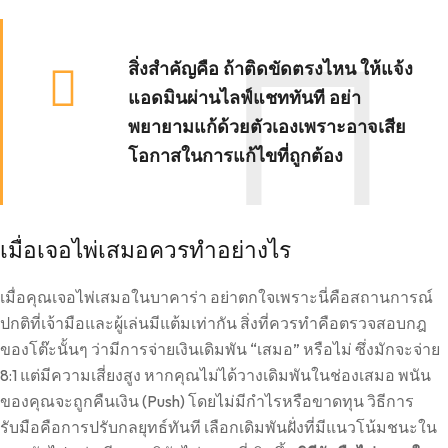
สิ่งสำคัญคือ ถ้าติดขัดตรงไหน ให้แจ้ง
แอดมินผ่านไลฟ์แชททันที อย่า
พยายามแก้ด้วยตัวเองเพราะอาจเสีย
โอกาสในการแก้ไขที่ถูกต้อง
เมื่อเจอไพ่เสมอควรทำอย่างไร
เมื่อคุณเจอไพ่เสมอในบาคาร่า อย่าตกใจเพราะนี่คือสถานการณ์
ปกติที่เจ้ามือและผู้เล่นมีแต้มเท่ากัน สิ่งที่ควรทำคือตรวจสอบกฎ
ของโต๊ะนั้นๆ ว่ามีการจ่ายเงินเดิมพัน “เสมอ” หรือไม่ ซึ่งมักจะจ่าย
8:1 แต่มีความเสี่ยงสูง หากคุณไม่ได้วางเดิมพันในช่องเสมอ พนัน
ของคุณจะถูกคืนเงิน (Push) โดยไม่มีกำไรหรือขาดทุน วิธีการ
รับมือคือการปรับกลยุทธ์ทันที เลือกเดิมพันฝั่งที่มีแนวโน้มชนะใน