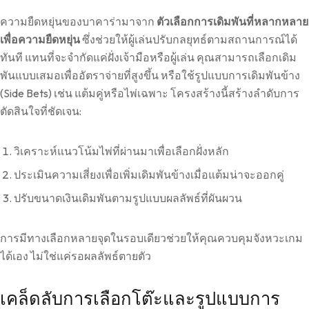
ความยืดหยุ่นของบาคาร่ามาจาก
ตัวเลือกการเดิมพันที่หลากหลาย
เพื่อความยืดหยุ่น
ซึ่งช่วยให้ผู้เล่นปรับกลยุทธ์ตามสถานการณ์ได้
ทันที แทนที่จะจำกัดแค่ฝั่งเจ้ามือหรือผู้เล่น คุณสามารถเลือกเดิม
พันแบบเสมอเพื่ออัตราจ่ายที่สูงขึ้น หรือใช้รูปแบบการเดิมพันข้าง
(Side Bets) เช่น แต้มคู่หรือไพ่เฉพาะ โครงสร้างนี้สร้างลำดับการ
ตัดสินใจที่ชัดเจน:
วิเคราะห์แนวโน้มไพ่ที่ผ่านมาเพื่อเลือกฝั่งหลัก
ประเมินความเสี่ยงเพื่อเพิ่มเดิมพันข้างเมื่อแต้มน่าจะออกคู่
ปรับขนาดเงินเดิมพันตามรูปแบบผลลัพธ์ที่ผันผวน
การมีทางเลือกหลายจุดในรอบเดียวช่วยให้คุณควบคุมจังหวะเกม
ได้เอง ไม่ใช่แค่รอผลลัพธ์ตายตัว
เคล็ดลับการเลือกโต๊ะและรูปแบบการ