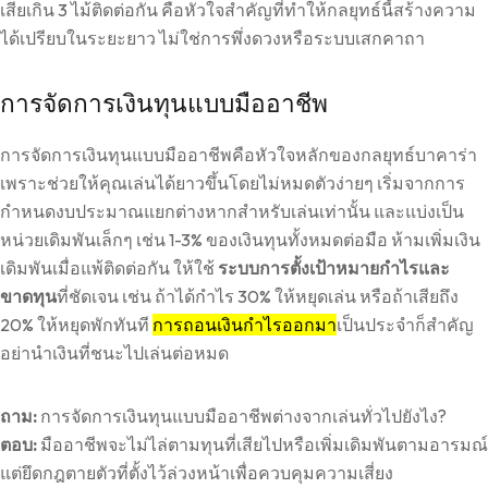
เสียเกิน 3 ไม้ติดต่อกัน คือหัวใจสำคัญที่ทำให้กลยุทธ์นี้สร้างความ
ได้เปรียบในระยะยาว ไม่ใช่การพึ่งดวงหรือระบบเสกคาถา
การจัดการเงินทุนแบบมืออาชีพ
การจัดการเงินทุนแบบมืออาชีพคือหัวใจหลักของกลยุทธ์บาคาร่า
เพราะช่วยให้คุณเล่นได้ยาวขึ้นโดยไม่หมดตัวง่ายๆ เริ่มจากการ
กำหนดงบประมาณแยกต่างหากสำหรับเล่นเท่านั้น และแบ่งเป็น
หน่วยเดิมพันเล็กๆ เช่น 1-3% ของเงินทุนทั้งหมดต่อมือ ห้ามเพิ่มเงิน
เดิมพันเมื่อแพ้ติดต่อกัน ให้ใช้
ระบบการตั้งเป้าหมายกำไรและ
ขาดทุน
ที่ชัดเจน เช่น ถ้าได้กำไร 30% ให้หยุดเล่น หรือถ้าเสียถึง
20% ให้หยุดพักทันที
การถอนเงินกำไรออกมา
เป็นประจำก็สำคัญ
อย่านำเงินที่ชนะไปเล่นต่อหมด
ถาม:
การจัดการเงินทุนแบบมืออาชีพต่างจากเล่นทั่วไปยังไง?
ตอบ:
มืออาชีพจะไม่ไล่ตามทุนที่เสียไปหรือเพิ่มเดิมพันตามอารมณ์
แต่ยึดกฎตายตัวที่ตั้งไว้ล่วงหน้าเพื่อควบคุมความเสี่ยง