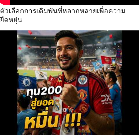
ตัวเลือกการเดิมพันที่หลากหลายเพื่อความ
ยืดหยุ่น