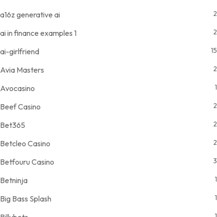
2
a16z generative ai
2
ai in finance examples 1
15
ai-girlfriend
2
Avia Masters
1
Avocasino
2
Beef Casino
2
Bet365
2
Betcleo Casino
3
Betfouru Casino
1
Betninja
1
Big Bass Splash
1
Billybets