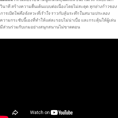
วินาที สร้างความตื่นเต้นแบบต่อเนื่องโดยไม่สะดุด
ทุกย่างก้าวของ
การเปิดไพ่คือจังหวะที่เร้าใจ ราวกับลุ้นระทึกในสนามประลอง
ความกระชับนี้เองที่ทำให้แต่ละรอบไม่น่าเบื่อ และกระตุ้นให้ผู้เล่น
มีส่วนร่วมกับเกมอย่างสนุกสนานไม่ขาดตอน