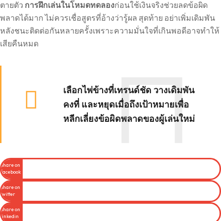
ตายตัว
การฝึกเล่นในโหมดทดลอง
ก่อนใช้เงินจริงช่วยลดข้อผิด
พลาดได้มาก ไม่ควรเชื่อสูตรที่อ้างว่ารู้ผล สุดท้าย อย่าเพิ่มเดิมพัน
หลังชนะติดต่อกันหลายครั้งเพราะความมั่นใจที่เกินพอดีอาจทำให้
เสียคืนหมด
เลือกไพ่ข้างที่เทรนด์ชัด วางเดิมพัน
คงที่ และหยุดเมื่อถึงเป้าหมายเพื่อ
หลีกเลี่ยงข้อผิดพลาดของผู้เล่นใหม่
Share on
facebook
Share on
twitter
Share on
linkedin