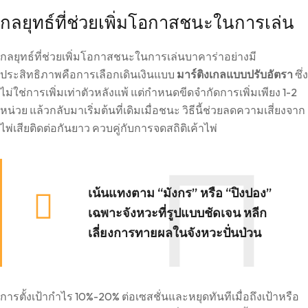
กลยุทธ์ที่ช่วยเพิ่มโอกาสชนะในการเล่น
กลยุทธ์ที่ช่วยเพิ่มโอกาสชนะในการเล่นบาคาร่าอย่างมี
ประสิทธิภาพคือการเลือกเดินเงินแบบ
มาร์ติงเกลแบบปรับอัตรา
ซึ่ง
ไม่ใช่การเพิ่มเท่าตัวหลังแพ้ แต่กำหนดขีดจำกัดการเพิ่มเพียง 1-2
หน่วย แล้วกลับมาเริ่มต้นที่เดิมเมื่อชนะ วิธีนี้ช่วยลดความเสี่ยงจาก
ไพ่เสียติดต่อกันยาว ควบคู่กับการจดสถิติเค้าไพ่
เน้นแทงตาม “มังกร” หรือ “ปิงปอง”
เฉพาะจังหวะที่รูปแบบชัดเจน หลีก
เลี่ยงการทายผลในจังหวะปั่นป่วน
การตั้งเป้ากำไร 10%-20% ต่อเซสชั่นและหยุดทันทีเมื่อถึงเป้าหรือ