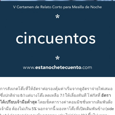
การสังเกตโต๊ะที่ให้อัตราต่อรองคุ้มค่าเริ่มจากดูอัตราจ่ายไพ่เสมอ
ซึ่งปกติจ่าย 8:1 แต่บางโต๊ะลดเหลือ 7:1 ให้เลี่ยงทันที โฟกัสที่
อัตรา
ได้เปรียบเจ้ามือต่ำสุด
โดยเช็คตารางค่าคอมมิชชั่นหากเดิมพันฝั่ง
เจ้ามือ ต้องไม่เกิน 5% นอกจากนี้ มองหาโต๊ะที่เปิดเดิมพันข้าง (side