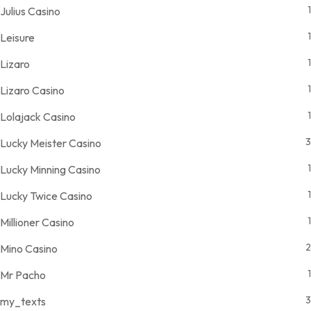
1
Julius Casino
1
Leisure
1
Lizaro
1
Lizaro Casino
1
Lolajack Casino
3
Lucky Meister Casino
1
Lucky Minning Casino
1
Lucky Twice Casino
1
Millioner Casino
2
Mino Casino
1
Mr Pacho
3
my_texts