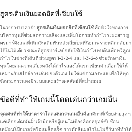
สูตรเดินเงินยอดฮิตที่เซียนใช้
ในวงการบาคาร่า
สูตรเดินเงินยอดฮิตที่เซียนใช้
คือหัวใจของการ
บริหารทุนที่ช่วยลดความเสี่ยงและเพิ่มโอกาสทำกำไรระยะยาว สู
ตรมาร์ติงเกลที่เพิ่มเงินเดิมพันหลังเสียเป็นที่นิยมเพราะพลิกกลับมา
ได้ในไม้เดียว ขณะที่สูตรปาร์เลย์กลับใช้เงินกำไรทบต้นเพื่อทวีคูณ
กำไรในช่วงที่เดินดี ส่วนสูตร 1-3-2-4 และ 1-3-2-6 ช่วยรักษาเงิน
ทุนโดยลดความเสี่ยงหลังได้กำไรสองไม้แรก เซียนมักเลือกใช้ให้
เหมาะกับสไตล์การเล่นของตัวเอง ไม่ใช่แค่ตามกระแส เพื่อให้ทุก
จังหวะการแทงมีระบบและสร้างผลลัพธ์ที่สม่ำเสมอ
ข้อดีที่ทำให้เกมนี้โดดเด่นกว่าเกมอื่น
จุดเด่นที่ทำให้บาคาร่าโดดเด่นกว่าเกมอื่น
คือกติกาที่เรียบง่ายสุด ๆ
แค่เลือกเดิมพันฝั่งเจ้ามือหรือผู้เล่น ไม่ต้องคิดกลยุทธ์ซับซ้อน
เหมือนโป๊กเกอร์หรือแบล็คแจ็ค การตัดสินผลไวในไม่กี่วินาทีทำให้