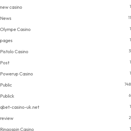
1
new casino
11
News
1
Olympe Casino
1
pages
3
Pistolo Casino
1
Post
1
Powerup Casino
748
Public
6
Publick
1
qbet-casino-uk.net
2
review
1
Ringospin Casino