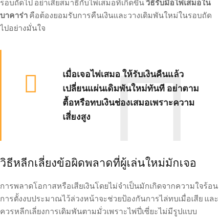
รอบถัดไป อย่าเสียสมาธิกับไพ่เสมอที่เกิดขึ้น
วิธีรับมือไพ่เสมอใน
บาคาร่า
คือต้องยอมรับการคืนเงินและวางเดิมพันใหม่ในรอบถัด
ไปอย่างมั่นใจ
เมื่อเจอไพ่เสมอ ให้รับเงินคืนแล้ว
เปลี่ยนแผ่นเดิมพันใหม่ทันที อย่าตาม
ตื้อหรือทบเงินช่องเสมอเพราะความ
เสี่ยงสูง
วิธีหลีกเลี่ยงข้อผิดพลาดที่ผู้เล่นใหม่มักเจอ
การพลาดโอกาสหรือเสียเงินโดยไม่จำเป็นมักเกิดจากความใจร้อน
การตั้งงบประมาณไว้ล่วงหน้าจะช่วยป้องกันการไล่ทบเมื่อเสีย และ
ควรหลีกเลี่ยงการเดิมพันตามมั่วเพราะไพ่ปี่เซี่ยะไม่มีรูปแบบ