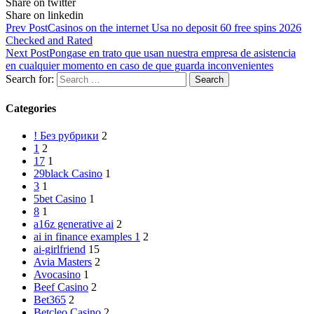
Share on twitter
Share on linkedin
Prev Post
Casinos on the internet Usa no deposit 60 free spins 2026
Checked and Rated
Next Post
Pongase en trato que usan nuestra empresa de asistencia
en cualquier momento en caso de que guarda inconvenientes
Search for:
Categories
! Без рубрики
2
1
2
17
1
29black Casino
1
3
1
5bet Casino
1
8
1
a16z generative ai
2
ai in finance examples 1
2
ai-girlfriend
15
Avia Masters
2
Avocasino
1
Beef Casino
2
Bet365
2
Betcleo Casino
2