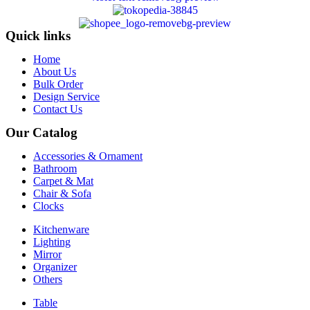
Quick links
Home
About Us
Bulk Order
Design Service
Contact Us
Our Catalog
Accessories & Ornament
Bathroom
Carpet & Mat
Chair & Sofa
Clocks
Kitchenware
Lighting
Mirror
Organizer
Others
Table