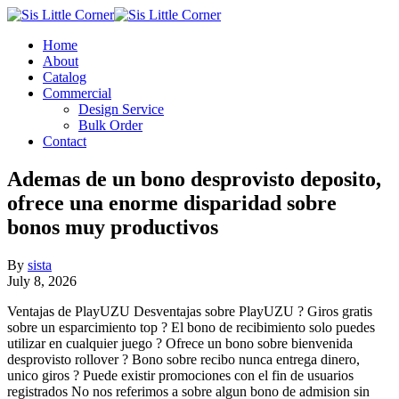
Home
About
Catalog
Commercial
Design Service
Bulk Order
Contact
Ademas de un bono desprovisto deposito,
ofrece una enorme disparidad sobre
bonos muy productivos
By
sista
July 8, 2026
Ventajas de PlayUZU Desventajas sobre PlayUZU ? Giros gratis
sobre un esparcimiento top ? El bono de recibimiento solo puedes
utilizar en cualquier juego ? Ofrece un bono sobre bienvenida
desprovisto rollover ? Bono sobre recibo nunca entrega dinero,
unico giros ? Puede existir promociones con el fin de usuarios
registrados No nos referimos a sobre algun bono de admision sin