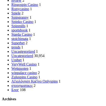
review
2
Ringospin Casino
1
Ronycasino
1
Spiele
2
Spingranny
1
Spinko Casino
1
Spinmills
1
sportsbook
1
Starda Casino
1
stoichimata
1
Superbet
2
trends
1
Uncagtegorized
1
Uncategorized
30,954
Unibet
1
VeryWell Casino
1
Wettquoten
1
winpalace casino
2
Zuluspins Casino
1
Αξιολόγηση Καζίνο Onlyspins
1
στοιχηματικες
2
Блог
108
Archives