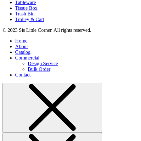
Tableware
Tissue Box
Trash Bin
Trolley & Cart
© 2023 Sis Little Corner. All rights reserved.
Home
About
Catalog
Commercial
Design Service
Bulk Order
Contact