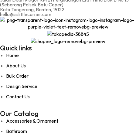
(Seberang Polsek Batu Ceper)
Kota Tangerang, Banten, 15122
hello@sislittlecorner.com
Quick links
Home
About Us
Bulk Order
Design Service
_casino_für_dein_Spielvergnü
Contact Us
Our Catalog
Accessories & Ornament
Bathroom