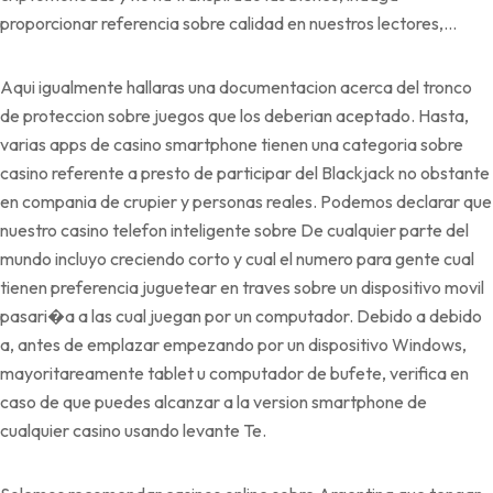
proporcionar referencia sobre calidad en nuestros lectores,…
Aqui igualmente hallaras una documentacion acerca del tronco
de proteccion sobre juegos que los deberian aceptado. Hasta,
varias apps de casino smartphone tienen una categoria sobre
casino referente a presto de participar del Blackjack no obstante
en compania de crupier y personas reales. Podemos declarar que
nuestro casino telefon inteligente sobre De cualquier parte del
mundo incluyo creciendo corto y cual el numero para gente cual
tienen preferencia juguetear en traves sobre un dispositivo movil
pasari�a a las cual juegan por un computador. Debido a debido
a, antes de emplazar empezando por un dispositivo Windows,
mayoritareamente tablet u computador de bufete, verifica en
caso de que puedes alcanzar a la version smartphone de
cualquier casino usando levante Te.