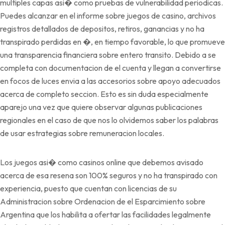
multiples capas asi� como pruebas de vulnerabilidad periodicas.
Puedes alcanzar en el informe sobre juegos de casino, archivos
registros detallados de depositos, retiros, ganancias y no ha
transpirado perdidas en �, en tiempo favorable, lo que promueve
una transparencia financiera sobre entero transito. Debido a se
completa con documentacion de el cuenta y llegan a convertirse
en focos de luces envia a las accesorios sobre apoyo adecuados
acerca de completo seccion. Esto es sin duda especialmente
aparejo una vez que quiere observar algunas publicaciones
regionales en el caso de que nos lo olvidemos saber los palabras
de usar estrategias sobre remuneracion locales.
Los juegos asi� como casinos online que debemos avisado
acerca de esa resena son 100% seguros y no ha transpirado con
experiencia, puesto que cuentan con licencias de su
Administracion sobre Ordenacion de el Esparcimiento sobre
Argentina que los habilita a ofertar las facilidades legalmente