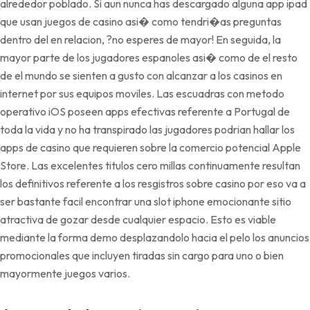
alrededor poblado. Si aun nunca has descargado alguna app ipad
que usan juegos de casino asi� como tendri�as preguntas
dentro del en relacion, ?no esperes de mayor! En seguida, la
mayor parte de los jugadores espanoles asi� como de el resto
de el mundo se sienten a gusto con alcanzar a los casinos en
internet por sus equipos moviles. Las escuadras con metodo
operativo iOS poseen apps efectivas referente a Portugal de
toda la vida y no ha transpirado las jugadores podrian hallar los
apps de casino que requieren sobre la comercio potencial Apple
Store. Las excelentes titulos cero millas continuamente resultan
los definitivos referente a los resgistros sobre casino por eso va a
ser bastante facil encontrar una slot iphone emocionante sitio
atractiva de gozar desde cualquier espacio. Esto es viable
mediante la forma demo desplazandolo hacia el pelo los anuncios
promocionales que incluyen tiradas sin cargo para uno o bien
mayormente juegos varios.