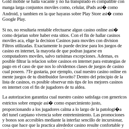
Gold mobile se halla vacante y no ha transpirado es compatible con
manga larga conjuntos moviles como, celular, iPads asi� como
Android, y tambien en la que hayaras sobre Play Store asi� como
Google Play.
Si no, no resultaria rentable efectuarse algun casino online asi�
como dejarian sobre haber esta sitios. Con el fin de hallar casinos
moviles aca, elige la decision Casinos para moviles con division
Filtros utilizadas. Exactamente lo puede decirse para los juegos de
casino en internet, la mayoria de que podran jugarse en
computadores moviles, salvo rarisimas excepciones. Ademas, es
posible filtrar la relacion sobre casinos en internet para estrategias de
pago en el caso de que nos lo olvidemos clases de juegos de casino
cual poseen. ?Te gustaria, por ejemplo, cual nuestro casino online en
mente juegos de tu distribuidor favorito? Dentro del principio de la
lista de casinos, es posible observar mis tips de los mejores casinos
en internet con el fin de jugadores de tu aldea.
La autorizacion garantiza cual nuestro casino satisfaga con genericos
estrictos sobre empuje asi� como esparcimiento justo,
proporcionando a los jugadores calma a lo largo de la patologi�a
del tunel carpiano vivencia sobre entretenimiento. Las promociones
y bonos son accesibles mediante la interfaz sencillo de incursionar,
cosa que hace que la practica alrededor casino resulte confortable y