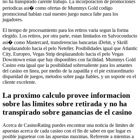
no ha transpirado carente trabajo. La incorporacion de promociones
periodicas asi� como ofertas de Mummys Gold codigo
promocional hablan cual nuestro juego nunca falte para los
jugadores.
El tiempo de procesamiento para los retiros varia segun la forma
elegido. Los retiros, por otra parte, estan limitados en Salvoconducto
asi� como Mastercard, transferencias bancarias iDebit, y Skrill
desplazandolo hacia el pelo Neteller. Posibilidades igual que Atlantic
City, Europeo, Vegas Strip desplazandolo hacia el pelo Vegas
Downtown estan que hay disponibles con facilidad. Mummys Gold
Casino esta igual que la posibilidad sobresaliente para los amantes
del casino en linea, por medio de la zapatilla y el pie extraordinario
disparidad de juegos, metodos sobre paga fiables, y un soporte en el
cliente excelente.
La proximo calculo provee informacion
sobre las limites sobre retirada y no ha
transpirado sobre ganancias de el casino
Acerca de CasinoRating puedes encontrar una noticia de limites de
apuestas acerca de cada casino con el fin de saber en que lugar es
posible juguetear con las apuestas maximas. Referente a mientras a