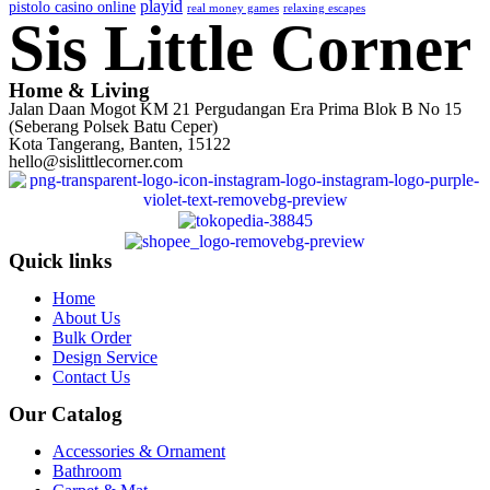
playid
pistolo casino online
real money games
relaxing escapes
Sis Little Corner
Home & Living
Jalan Daan Mogot KM 21 Pergudangan Era Prima Blok B No 15
(Seberang Polsek Batu Ceper)
Kota Tangerang, Banten, 15122
hello@sislittlecorner.com
Quick links
Home
About Us
Bulk Order
Design Service
Contact Us
Our Catalog
Accessories & Ornament
Bathroom