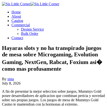
Home
About
Catalog
Commercial
Design Service
Bulk Order
Contact
Hayaras slots y no ha transpirado juegos
de mesa sobre Microgaming, Evolution
Gaming, NextGen, Rabcat, Foxium asi�
como mas profusamente
By
sista
July 8, 2026
A fin de presentar la mejor seleccion sobre juegos, Mummys Gold
posee desarrolladores de aplicacion que combinan pericia y novedad
sobre sus propias juegos. Los juegos de mesa de Mummys Gold
Casino te mantendran con la hormonas al extremo.