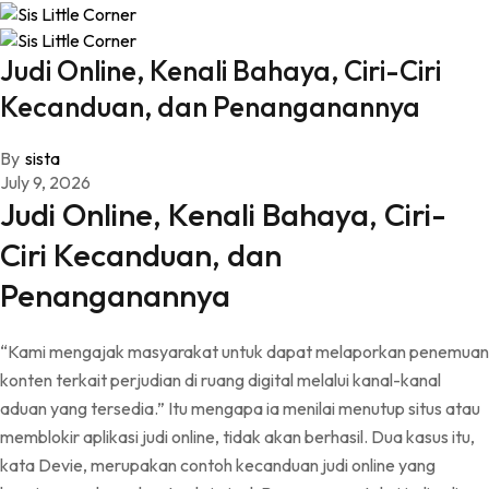
Judi Online, Kenali Bahaya, Ciri-Ciri
Kecanduan, dan Penanganannya
By
sista
July 9, 2026
Judi Online, Kenali Bahaya, Ciri-
Ciri Kecanduan, dan
Penanganannya
“Kami mengajak masyarakat untuk dapat melaporkan penemuan
konten terkait perjudian di ruang digital melalui kanal-kanal
aduan yang tersedia.” Itu mengapa ia menilai menutup situs atau
memblokir aplikasi judi online, tidak akan berhasil. Dua kasus itu,
kata Devie, merupakan contoh kecanduan judi online yang