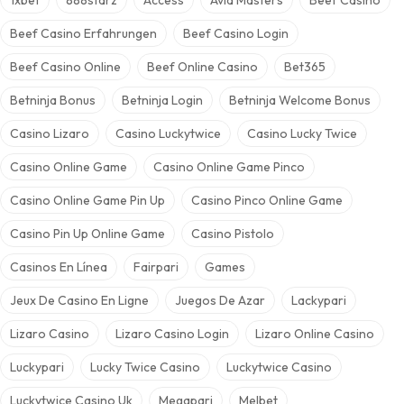
1xbet
888starz
Access
Avia Masters
Beef Casino
Beef Casino Erfahrungen
Beef Casino Login
Beef Casino Online
Beef Online Casino
Bet365
Betninja Bonus
Betninja Login
Betninja Welcome Bonus
Casino Lizaro
Casino Luckytwice
Casino Lucky Twice
Casino Online Game
Casino Online Game Pinco
Casino Online Game Pin Up
Casino Pinco Online Game
Casino Pin Up Online Game
Casino Pistolo
Casinos En Línea
Fairpari
Games
Jeux De Casino En Ligne
Juegos De Azar
Lackypari
Lizaro Casino
Lizaro Casino Login
Lizaro Online Casino
Luckypari
Lucky Twice Casino
Luckytwice Casino
Luckytwice Casino Uk
Megapari
Melbet