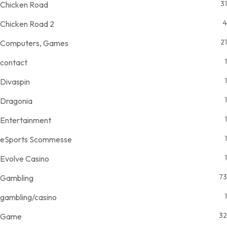
31
Chicken Road
4
Chicken Road 2
21
Computers, Games
1
contact
1
Divaspin
1
Dragonia
1
Entertainment
1
eSports Scommesse
1
Evolve Casino
73
Gambling
1
gambling/casino
32
Game