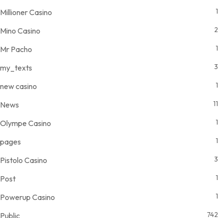
1
Millioner Casino
2
Mino Casino
1
Mr Pacho
3
my_texts
1
new casino
11
News
1
Olympe Casino
1
pages
3
Pistolo Casino
1
Post
1
Powerup Casino
742
Public