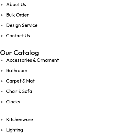
About Us
Bulk Order
Design Service
Contact Us
Our Catalog
Accessories & Ornament
Bathroom
Carpet & Mat
Chair & Sofa
Clocks
Kitchenware
Lighting