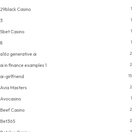
1
29black Casino
1
3
1
5bet Casino
1
8
2
a16z generative ai
2
ai in finance examples 1
15
ai-girlfriend
2
Avia Masters
1
Avocasino
2
Beef Casino
2
Bet365
2