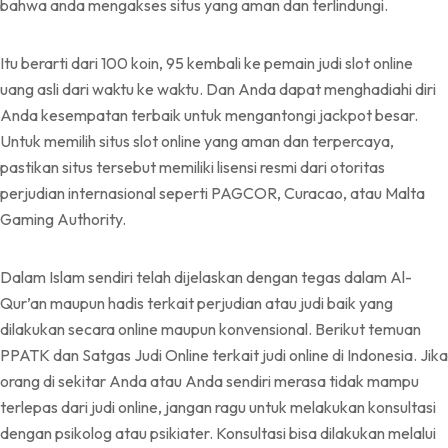
bahwa anda mengakses situs yang aman dan terlindungi.
Itu berarti dari 100 koin, 95 kembali ke pemain judi slot online
uang asli dari waktu ke waktu. Dan Anda dapat menghadiahi diri
Anda kesempatan terbaik untuk mengantongi jackpot besar.
Untuk memilih situs slot online yang aman dan terpercaya,
pastikan situs tersebut memiliki lisensi resmi dari otoritas
perjudian internasional seperti PAGCOR, Curacao, atau Malta
Gaming Authority.
Dalam Islam sendiri telah dijelaskan dengan tegas dalam Al-
Qur’an maupun hadis terkait perjudian atau judi baik yang
dilakukan secara online maupun konvensional. Berikut temuan
PPATK dan Satgas Judi Online terkait judi online di Indonesia. Jika
orang di sekitar Anda atau Anda sendiri merasa tidak mampu
terlepas dari judi online, jangan ragu untuk melakukan konsultasi
dengan psikolog atau psikiater. Konsultasi bisa dilakukan melalui