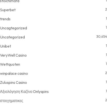
1
stoichimata
2
Superbet
1
trends
1
Uncagtegorized
30,654
Uncategorized
1
Unibet
1
VeryWell Casino
1
Wettquoten
2
winpalace casino
1
Zuluspins Casino
1
Αξιολόγηση Καζίνο Onlyspins
2
στοιχηματικες