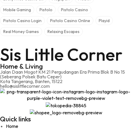
Mobile Gaming
Pistolo
Pistolo Casino
Pistolo Casino Login
Pistolo Casino Online
Playid
Real Money Games
Relaxing Escapes
Sis Little Corner
Home & Living
Jalan Daan Mogot KM 21 Pergudangan Era Prima Blok B No 15
(Seberang Polsek Batu Ceper)
Kota Tangerang, Banten, 15122
hello@sislittlecorner.com
Quick links
Home