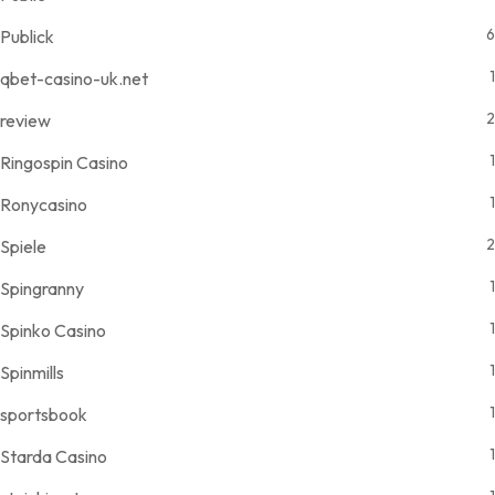
6
Publick
1
qbet-casino-uk.net
2
review
1
Ringospin Casino
1
Ronycasino
2
Spiele
1
Spingranny
1
Spinko Casino
1
Spinmills
1
sportsbook
1
Starda Casino