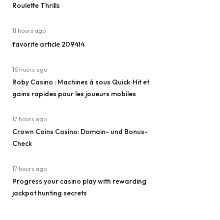
Roulette Thrills
11 hours ago
favorite article 209414
16 hours ago
Roby Casino : Machines à sous Quick‑Hit et
gains rapides pour les joueurs mobiles
17 hours ago
Crown Coins Casino: Domain- und Bonus-
Check
17 hours ago
Progress your casino play with rewarding
jackpot hunting secrets