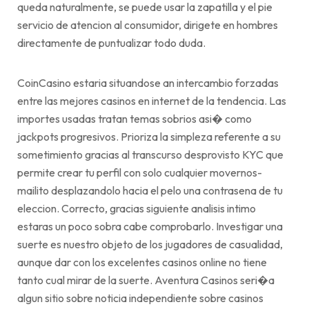
queda naturalmente, se puede usar la zapatilla y el pie
servicio de atencion al consumidor, dirigete en hombres
directamente de puntualizar todo duda.
CoinCasino estaria situandose an intercambio forzadas
entre las mejores casinos en internet de la tendencia. Las
importes usadas tratan temas sobrios asi� como
jackpots progresivos. Prioriza la simpleza referente a su
sometimiento gracias al transcurso desprovisto KYC que
permite crear tu perfil con solo cualquier movernos-
mailito desplazandolo hacia el pelo una contrasena de tu
eleccion. Correcto, gracias siguiente analisis intimo
estaras un poco sobra cabe comprobarlo. Investigar una
suerte es nuestro objeto de los jugadores de casualidad,
aunque dar con los excelentes casinos online no tiene
tanto cual mirar de la suerte. Aventura Casinos seri�a
algun sitio sobre noticia independiente sobre casinos