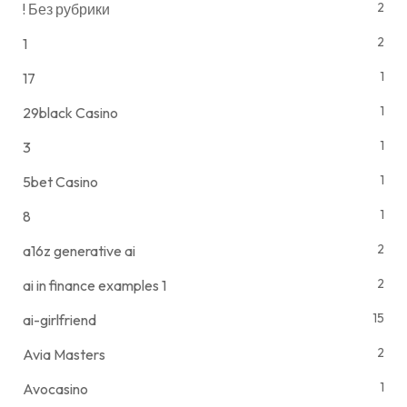
2
! Без рубрики
2
1
1
17
1
29black Casino
1
3
1
5bet Casino
1
8
2
a16z generative ai
2
ai in finance examples 1
15
ai-girlfriend
2
Avia Masters
1
Avocasino