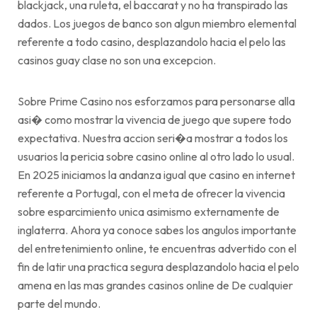
blackjack, una ruleta, el baccarat y no ha transpirado las
dados. Los juegos de banco son algun miembro elemental
referente a todo casino, desplazandolo hacia el pelo las
casinos guay clase no son una excepcion.
Sobre Prime Casino nos esforzamos para personarse alla
asi� como mostrar la vivencia de juego que supere todo
expectativa. Nuestra accion seri�a mostrar a todos los
usuarios la pericia sobre casino online al otro lado lo usual.
En 2025 iniciamos la andanza igual que casino en internet
referente a Portugal, con el meta de ofrecer la vivencia
sobre esparcimiento unica asimismo externamente de
inglaterra. Ahora ya conoce sabes los angulos importante
del entretenimiento online, te encuentras advertido con el
fin de latir una practica segura desplazandolo hacia el pelo
amena en las mas grandes casinos online de De cualquier
parte del mundo.