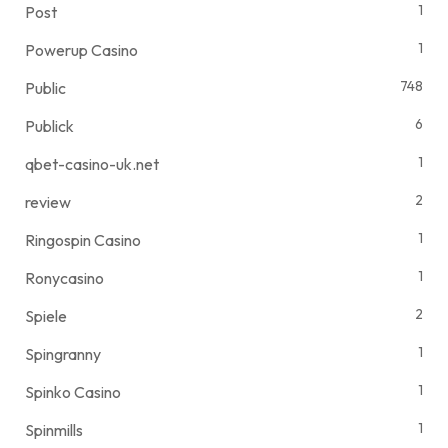
1
Post
1
Powerup Casino
748
Public
6
Publick
1
qbet-casino-uk.net
2
review
1
Ringospin Casino
1
Ronycasino
2
Spiele
1
Spingranny
1
Spinko Casino
1
Spinmills