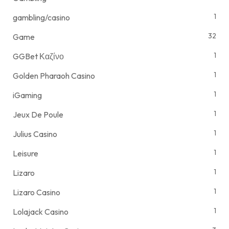
1
gambling/casino
32
Game
1
GGBet Καζίνο
1
Golden Pharaoh Casino
1
iGaming
1
Jeux De Poule
1
Julius Casino
1
Leisure
1
Lizaro
1
Lizaro Casino
1
Lolajack Casino