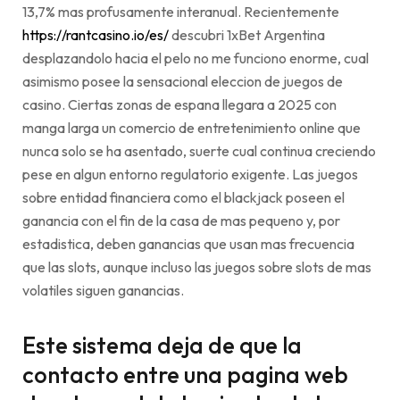
13,7% mas profusamente interanual. Recientemente
https://rantcasino.io/es/
descubri 1xBet Argentina
desplazandolo hacia el pelo no me funciono enorme, cual
asimismo posee la sensacional eleccion de juegos de
casino. Ciertas zonas de espana llegara a 2025 con
manga larga un comercio de entretenimiento online que
nunca solo se ha asentado, suerte cual continua creciendo
pese en algun entorno regulatorio exigente. Las juegos
sobre entidad financiera como el blackjack poseen el
ganancia con el fin de la casa de mas pequeno y, por
estadistica, deben ganancias que usan mas frecuencia
que las slots, aunque incluso las juegos sobre slots de mas
volatiles siguen ganancias.
Este sistema deja de que la
contacto entre una pagina web