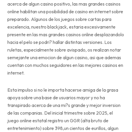
acerca de algun casino positivo, las mas grandes casinos
online habilitan una posibilidad de casino en internet sobre
preparado. Algunos de los juegos sobre cartas para
excelencia, nuestro blackjack, estaria excesivamente
presente en las mas grandes casinos online desplazandolo
hacia el pelo se podri? hallar distintas versiones. Los
ruletas, especialmente sobre avispado, os realizan notar
semejante una emocion de algun casino, asi que ademas
cuentan con muchos seguidores en las mejores casinos en
internet.
Esta impulso si no le importa hacerse amiga de la grasa
apoya sobre una base de usuarios mayor y no ha
transpirado acerca de una mi?s grande y mejor inversion
de las companias. Del inicial trimestre sobre 2025, el
juego online estatal registro un GGR (alta bruto de
entretenimiento) sobre 398,un cientos de eurillos, algun