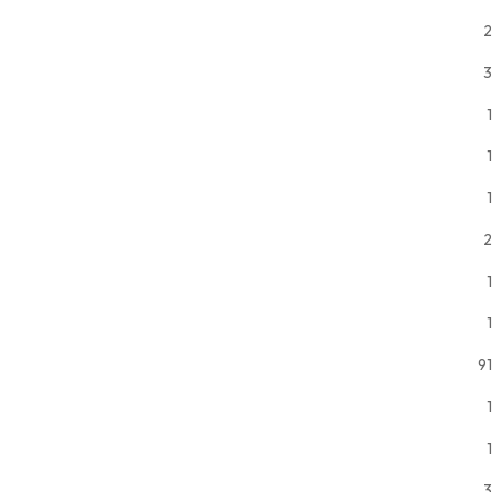
2
3
1
1
1
2
1
1
91
1
1
3