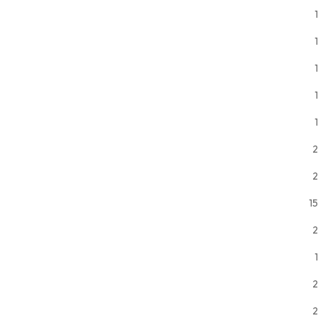
1
1
1
1
1
2
2
15
2
1
2
2