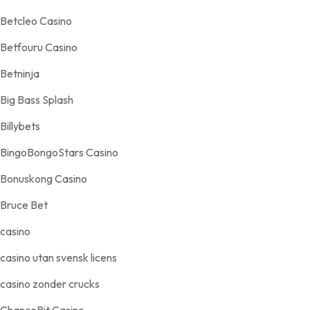
Betcleo Casino
Betfouru Casino
Betninja
Big Bass Splash
Billybets
BingoBongoStars Casino
Bonuskong Casino
Bruce Bet
casino
casino utan svensk licens
casino zonder crucks