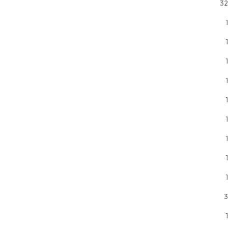
32
1
1
1
1
1
1
1
1
1
3
1