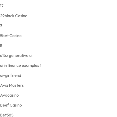
17
29black Casino
3
5bet Casino
8
a16z generative ai
ai in finance examples 1
ai-girlfriend
Avia Masters
Avocasino
Beef Casino
Bet365