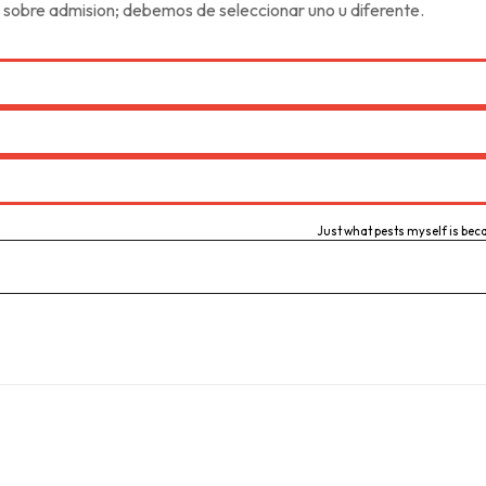
 sobre admision; debemos de seleccionar uno u diferente.