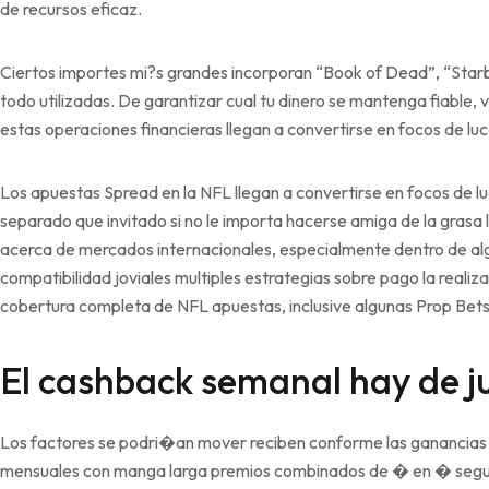
de recursos eficaz.
Ciertos importes mi?s grandes incorporan “Book of Dead”, “Star
todo utilizadas. De garantizar cual tu dinero se mantenga fiable
estas operaciones financieras llegan a convertirse en focos de lu
Los apuestas Spread en la NFL llegan a convertirse en focos de lu
separado que invitado si no le importa hacerse amiga de la gras
acerca de mercados internacionales, especialmente dentro de algun
compatibilidad joviales multiples estrategias sobre pago la real
cobertura completa de NFL apuestas, inclusive algunas Prop Bets
El cashback semanal hay de ju
Los factores se podri�an mover reciben conforme las ganancias ac
mensuales con manga larga premios combinados de � en � segun