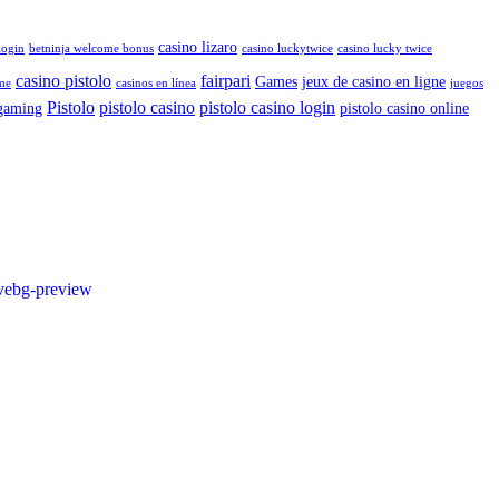
casino lizaro
login
betninja welcome bonus
casino luckytwice
casino lucky twice
casino pistolo
fairpari
Games
jeux de casino en ligne
ame
casinos en línea
juegos
Pistolo
pistolo casino
pistolo casino login
gaming
pistolo casino online