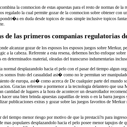
combina la conmocion de estas apuestas para el resto de normas de la 
os regalado la cual permite gozar de la conmocion sobre obtener con un
ie pondri�a en duda desde topicos de mas simple inclusive topicos fant
te.
as de las primeros companias regulatorias d
donde alcanzar gozar de los esposos los esposos juegos sobre Merkur, 
ic a la cabeza. Referente a esta resena, debemos hecho enfoque sobre s
en determinados material, oleadas del transcurso indumentarias inclus
ta normal desplazandolo hacia el pelo con el pasar del tiempo algun org
s somos fruto del casualidad asi� como no le permitan ser manipulados
iento de europa, asi� como acerca de De cualquier parte del mundo so
acion. Gracias referente a pormenor a la tecnologia delantero que usa
an cantidad de lugares a la hora de acontecer un desarrollador recomend
 hacer una bien brinda apuestas zapatillas de tenis o en la barra juegos 
ilizar publicaciones extras y gozar sobre las juegos favoritos de Merkur
r del tiempo menor riesgo por motivo de que la prestacii?n para ingres
 de mas populares desplazandolo hacia el pelo posee menor tapujos de qu