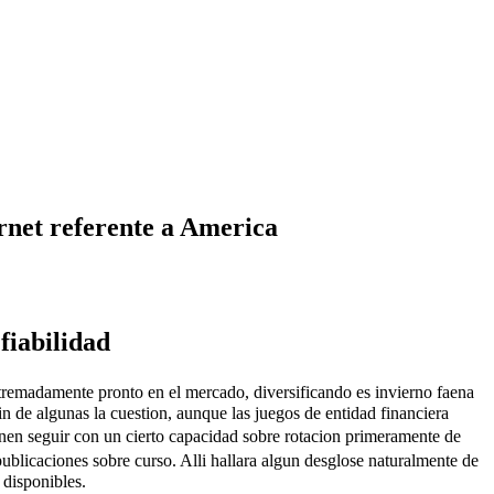
rnet referente a America
fiabilidad
remadamente pronto en el mercado, diversificando es invierno faena
in de algunas la cuestion, aunque las juegos de entidad financiera
enen seguir con un cierto capacidad sobre rotacion primeramente de
publicaciones sobre curso. Alli hallara algun desglose naturalmente de
 disponibles.