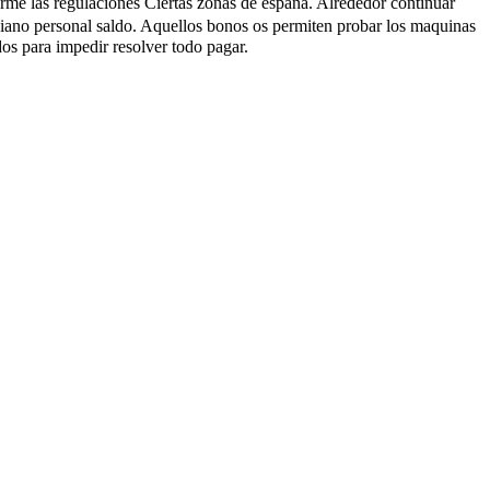
orme las regulaciones Ciertas zonas de espana. Alrededor continuar
piano personal saldo. Aquellos bonos os permiten probar los maquinas
os para impedir resolver todo pagar.