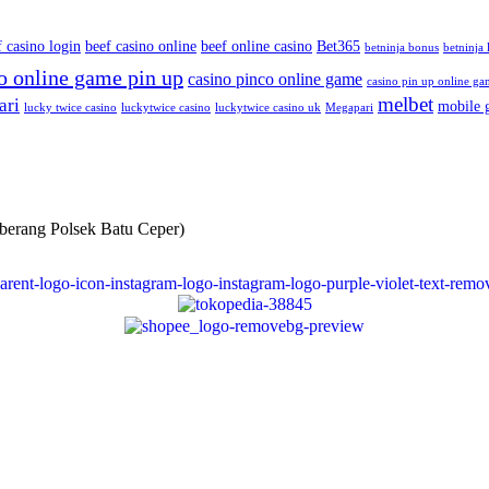
f casino login
beef casino online
beef online casino
Bet365
betninja bonus
betninja 
o online game pin up
casino pinco online game
casino pin up online g
melbet
ari
mobile 
lucky twice casino
luckytwice casino
luckytwice casino uk
Megapari
erang Polsek Batu Ceper)