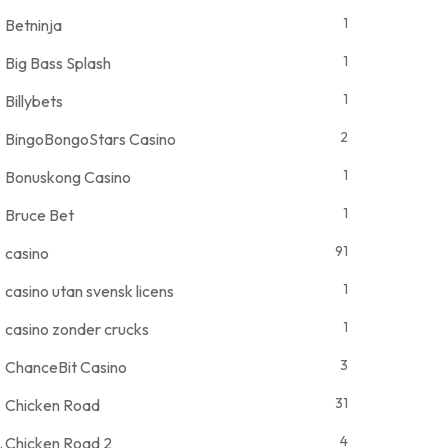
1
Betninja
1
Big Bass Splash
1
Billybets
2
BingoBongoStars Casino
1
Bonuskong Casino
1
Bruce Bet
91
casino
1
casino utan svensk licens
1
casino zonder crucks
3
ChanceBit Casino
31
Chicken Road
4
.
Chicken Road 2