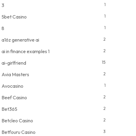
1
3
1
5bet Casino
1
8
2
a16z generative ai
2
ai in finance examples 1
15
ai-girlfriend
2
Avia Masters
1
Avocasino
2
Beef Casino
2
Bet365
2
Betcleo Casino
3
Betfouru Casino