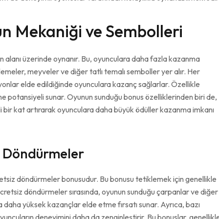
n Mekaniği ve Sembolleri
n alanı üzerinde oynanır. Bu, oyunculara daha fazla kazanma
emeler, meyveler ve diğer tatlı temalı semboller yer alır. Her
syonlar elde edildiğinde oyunculara kazanç sağlarlar. Özellikle
e potansiyeli sunar. Oyunun sunduğu bonus özelliklerinden biri de,
rli bir kat artırarak oyunculara daha büyük ödüller kazanma imkanı
iz Döndürmeler
cretsiz döndürmeler bonusudur. Bu bonusu tetiklemek için genellikle
 Ücretsiz döndürmeler sırasında, oyunun sunduğu çarpanlar ve diğer
a daha yüksek kazançlar elde etme fırsatı sunar. Ayrıca, bazı
ncuların deneyimini daha da zenginleştirir. Bu bonuslar, genellikl