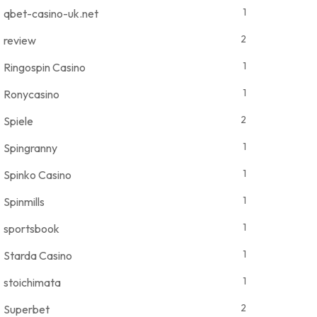
1
qbet-casino-uk.net
2
review
1
Ringospin Casino
1
Ronycasino
2
Spiele
1
Spingranny
1
Spinko Casino
1
Spinmills
1
sportsbook
1
Starda Casino
1
stoichimata
2
Superbet