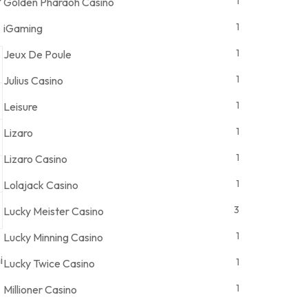
1
Golden Pharaoh Casino
1
iGaming
1
Jeux De Poule
1
Julius Casino
1
Leisure
1
Lizaro
1
Lizaro Casino
1
Lolajack Casino
3
Lucky Meister Casino
1
Lucky Minning Casino
i
1
Lucky Twice Casino
1
Millioner Casino