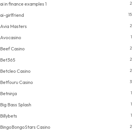
2
ai in finance examples 1
15
ai-girlfriend
2
Avia Masters
1
Avocasino
2
Beef Casino
2
Bet365
2
Betcleo Casino
3
Betfouru Casino
1
Betninja
1
Big Bass Splash
1
Billybets
2
BingoBongoStars Casino