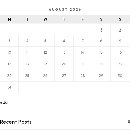
AUGUST 2026
M
T
W
T
F
S
S
1
2
8
9
3
4
5
6
7
10
11
12
13
14
15
16
17
18
19
20
21
22
23
24
25
26
27
28
29
30
31
« Jul
Recent Posts