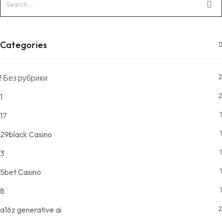
Categories
2
! Без рубрики
2
1
1
17
1
29black Casino
1
3
1
5bet Casino
1
8
2
a16z generative ai