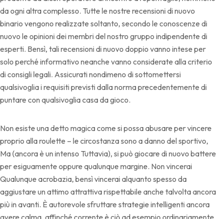
da ogni altra complesso. Tutte le nostre recensioni di nuovo
binario vengono realizzate soltanto, secondo le conoscenze di
nuovo le opinioni dei membri del nostro gruppo indipendente di
esperti. Bensì, tali recensioni di nuovo doppio vanno intese per
solo perché informativo neanche vanno considerate alla criterio
di consigli legali. Assicurati nondimeno di sottomettersi
qualsivoglia i requisiti previsti dalla norma precedentemente di
puntare con qualsivoglia casa da gioco.
Non esiste una detto magica come si possa abusare per vincere
proprio alla roulette – le circostanza sono a danno del sportivo,
Ma (ancora è un intenso Tuttavia), si può giocare di nuovo battere
per esiguamente oppure qualunque margine. Non vincerai
Qualunque acrobazia, bensì vincerai alquanto spesso da
aggiustare un attimo attrattiva rispettabile anche talvolta ancora
più in avanti. È autorevole sfruttare strategie intelligenti ancora
avere calma, affinché corrente è ciò ad esempio ordinariamente