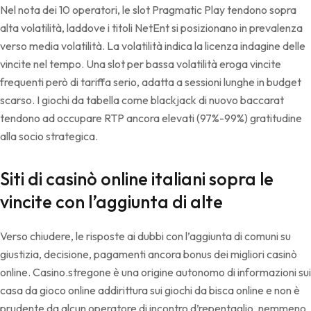
Nel nota dei 10 operatori, le slot Pragmatic Play tendono sopra
alta volatilità, laddove i titoli NetEnt si posizionano in prevalenza
verso media volatilità. La volatilità indica la licenza indagine delle
vincite nel tempo. Una slot per bassa volatilità eroga vincite
frequenti però di tariffa serio, adatta a sessioni lunghe in budget
scarso. I giochi da tabella come blackjack di nuovo baccarat
tendono ad occupare RTP ancora elevati (97%-99%) gratitudine
alla socio strategica.
Siti di casinò online italiani sopra le
vincite con l’aggiunta di alte
Verso chiudere, le risposte ai dubbi con l’aggiunta di comuni su
giustizia, decisione, pagamenti ancora bonus dei migliori casinò
online. Casino.stregone è una origine autonomo di informazioni sui
casa da gioco online addirittura sui giochi da bisca online e non è
prudente da alcun operatore di incontro d’repentaglio, nemmeno