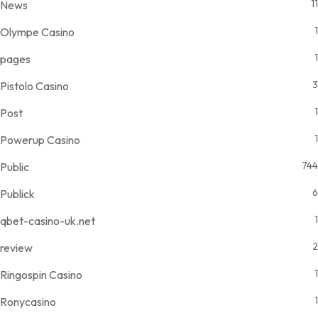
11
News
1
Olympe Casino
1
pages
3
Pistolo Casino
1
Post
1
Powerup Casino
744
Public
6
Publick
1
qbet-casino-uk.net
2
review
1
Ringospin Casino
1
Ronycasino