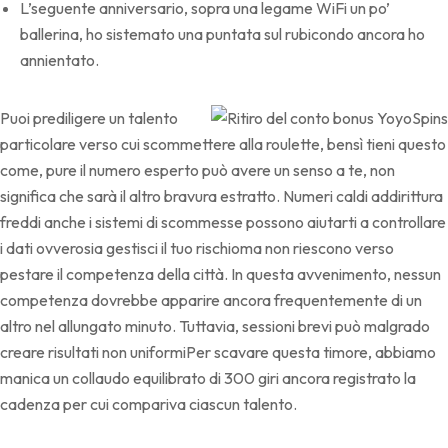
L’seguente anniversario, sopra una legame WiFi un po’
ballerina, ho sistemato una puntata sul rubicondo ancora ho
annientato.
Puoi prediligere un talento
particolare verso cui scommettere alla roulette, bensì tieni questo
come, pure il numero esperto può avere un senso a te, non
significa che sarà il altro bravura estratto. Numeri caldi addirittura
freddi anche i sistemi di scommesse possono aiutarti a controllare
i dati ovverosia gestisci il tuo rischioma non riescono verso
pestare il competenza della città. In questa avvenimento, nessun
competenza dovrebbe apparire ancora frequentemente di un
altro nel allungato minuto. Tuttavia, sessioni brevi può malgrado
creare risultati non uniformiPer scavare questa timore, abbiamo
manica un collaudo equilibrato di 300 giri ancora registrato la
cadenza per cui compariva ciascun talento.