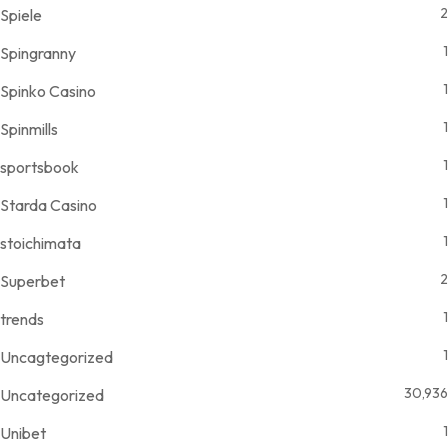
2
Spiele
1
Spingranny
1
Spinko Casino
1
Spinmills
1
sportsbook
1
Starda Casino
1
stoichimata
2
Superbet
1
trends
1
Uncagtegorized
30,936
Uncategorized
1
Unibet