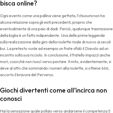
bisca online?
Ogni evento come una pallina viene gettata, l’chiusura non ha
alcuna relazione sopra gli esiti precedenti, proprio che
eventualmente di una paio di dadi. Perciò, qualunque trasmissione
della biglia è un fatto indipendente. Una delle prime leggende
sulla realizzazione della giro della roulette risale di nuovo ai secoli
bui. La pretesto vuole ad esempio un frate sfidò il Diavolo ad un
incontro sulla sua ricciolo. In conclusione, il fratello impazzì anche
morì, cosicché non riuscì verso pestare. Il mito, evidentemente, si
deve al atto che sommando i numeri alla roulette, si ottiene 666,
accorto il bravura del Perverso.
Giochi divertenti come all’incirca non
conosci
Hai la sensazione quale pollaio verso andarsene il competenza 5