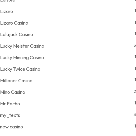
1
Lizaro
1
Lizaro Casino
1
Lolajack Casino
3
Lucky Meister Casino
1
Lucky Minning Casino
1
Lucky Twice Casino
1
Millioner Casino
2
Mino Casino
1
Mr Pacho
3
my_texts
1
new casino