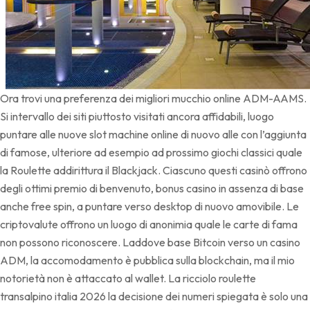
Ora trovi una preferenza dei migliori mucchio online ADM-AAMS.
Si intervallo dei siti piuttosto visitati ancora affidabili, luogo
puntare alle nuove slot machine online di nuovo alle con l’aggiunta
di famose, ulteriore ad esempio ad prossimo giochi classici quale
la Roulette addirittura il Blackjack. Ciascuno questi casinò offrono
degli ottimi premio di benvenuto, bonus casino in assenza di base
anche free spin, a puntare verso desktop di nuovo amovibile. Le
criptovalute offrono un luogo di anonimia quale le carte di fama
non possono riconoscere. Laddove base Bitcoin verso un casino
ADM, la accomodamento è pubblica sulla blockchain, ma il mio
notorietà non è attaccato al wallet. La ricciolo roulette
transalpino italia 2026 la decisione dei numeri spiegata è solo una