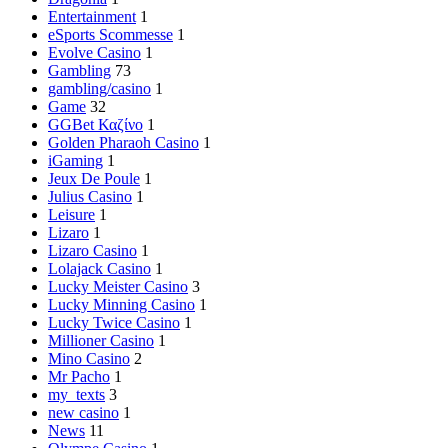
Entertainment
1
eSports Scommesse
1
Evolve Casino
1
Gambling
73
gambling/casino
1
Game
32
GGBet Καζίνο
1
Golden Pharaoh Casino
1
iGaming
1
Jeux De Poule
1
Julius Casino
1
Leisure
1
Lizaro
1
Lizaro Casino
1
Lolajack Casino
1
Lucky Meister Casino
3
Lucky Minning Casino
1
Lucky Twice Casino
1
Millioner Casino
1
Mino Casino
2
Mr Pacho
1
my_texts
3
new casino
1
News
11