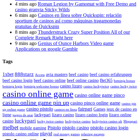
4 mins ago
Roman Legion by Gamomat with Free Demo and
casino granvia Sticky Wilds
6 mins ago
Casinos en línea sobre Quickspin: relación
sportium de casinos así­ como máquinas tragamonedas
gratuitas de Quickspin
8 mins ago
Thunderstruck Crazy Super Position All of our
Complete Remark Right here
9 mins ago
Genius of Ounce Harbors Video game
Applications on google Gamble
Tags
888starz
1xbet
avia masters
beef casino
beef casino erfahrungen
Access
beef casino login
beef casino online
beef online casino
Bet365
betninja bonus
casino lizaro
betninja login
betninja welcome bonus
casino luckytwice
casino lucky twice
casino online game
casino online game pinco
casino online game pin up
casino pinco online game
casino pin
casino pistolo
fairpari
Games
jeux de casino en
up online game
casinos en línea
ligne
lackypari
lizaro casino
lizaro casino login
lizaro online
juegos de azar
luckypari
casino
lucky twice casino
luckytwice casino
luckytwice casino uk
Megapari
melbet
Pistolo
pistolo casino
pistolo casino login
mobile gaming
playid
pistolo casino online
real money games
relaxing escapes