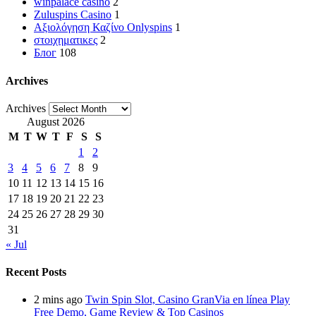
winpalace casino
2
Zuluspins Casino
1
Αξιολόγηση Καζίνο Onlyspins
1
στοιχηματικες
2
Блог
108
Archives
Archives
August 2026
M
T
W
T
F
S
S
1
2
3
4
5
6
7
8
9
10
11
12
13
14
15
16
17
18
19
20
21
22
23
24
25
26
27
28
29
30
31
« Jul
Recent Posts
2 mins ago
Twin Spin Slot, Casino GranVia en línea Play
Free Demo, Game Review & Top Casinos