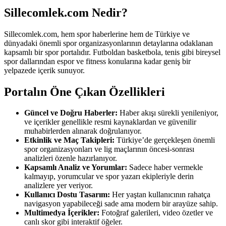
Sillecomlek.com Nedir?
Sillecomlek.com, hem spor haberlerine hem de Türkiye ve
dünyadaki önemli spor organizasyonlarının detaylarına odaklanan
kapsamlı bir spor portalıdır. Futboldan basketbola, tenis gibi bireysel
spor dallarından espor ve fitness konularına kadar geniş bir
yelpazede içerik sunuyor.
Portalın Öne Çıkan Özellikleri
Güncel ve Doğru Haberler:
Haber akışı sürekli yenileniyor,
ve içerikler genellikle resmi kaynaklardan ve güvenilir
muhabirlerden alınarak doğrulanıyor.
Etkinlik ve Maç Takipleri:
Türkiye’de gerçekleşen önemli
spor organizasyonları ve lig maçlarının öncesi-sonrası
analizleri özenle hazırlanıyor.
Kapsamlı Analiz ve Yorumlar:
Sadece haber vermekle
kalmayıp, yorumcular ve spor yazarı ekipleriyle derin
analizlere yer veriyor.
Kullanıcı Dostu Tasarım:
Her yaştan kullanıcının rahatça
navigasyon yapabileceği sade ama modern bir arayüze sahip.
Multimedya İçerikler:
Fotoğraf galerileri, video özetler ve
canlı skor gibi interaktif öğeler.