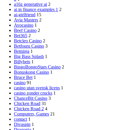
a16z generative ai
2
ai in finance examples 1
2
ai-girlfriend
15
Avia Masters
2
Avocasino
1
Beef Casino
2
Bet365
2
Betcleo Casino
2
Betfouru Casino
3
Betninja
1
Big Bass Splash
1
Billybets
1
BingoBongoStars Casino
2
Bonuskong Casino
1
Bruce Bet
1
casino
91
casino utan svensk licens
1
casino zonder crucks
1
ChanceBit Casino
3
Chicken Road
31
Chicken Road 2
4
Computers, Games
21
contact
1
Divaspin
1
Dragonia
1