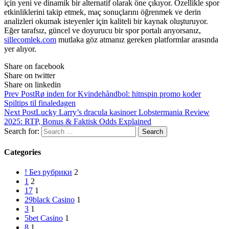
için yeni ve dinamik bir alternatif olarak öne çıkıyor. Özellikle spor
etkinliklerini takip etmek, maç sonuçlarını öğrenmek ve derin
analizleri okumak isteyenler için kaliteli bir kaynak oluşturuyor.
Eğer tarafsız, güncel ve doyurucu bir spor portalı arıyorsanız,
sillecomlek.com
mutlaka göz atmanız gereken platformlar arasında
yer alıyor.
Share on facebook
Share on twitter
Share on linkedin
Prev Post
Rø inden for Kvindehåndbol: hitnspin promo koder
Spiltips til finaledagen
Next Post
Lucky Larry’s dracula kasinoer Lobstermania Review
2025: RTP, Bonus & Faktisk Odds Explained
Search for:
Categories
! Без рубрики
2
1
2
17
1
29black Casino
1
3
1
5bet Casino
1
8
1