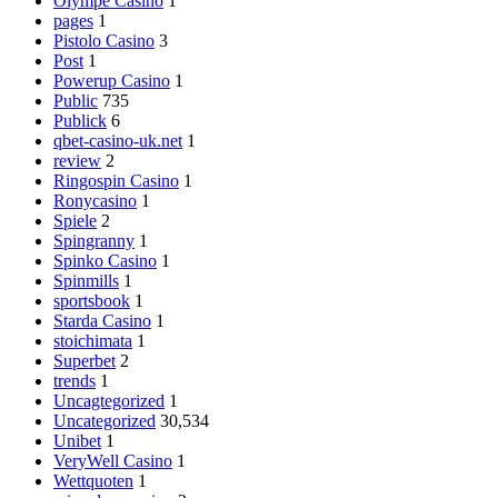
Olympe Casino
1
pages
1
Pistolo Casino
3
Post
1
Powerup Casino
1
Public
735
Publick
6
qbet-casino-uk.net
1
review
2
Ringospin Casino
1
Ronycasino
1
Spiele
2
Spingranny
1
Spinko Casino
1
Spinmills
1
sportsbook
1
Starda Casino
1
stoichimata
1
Superbet
2
trends
1
Uncagtegorized
1
Uncategorized
30,534
Unibet
1
VeryWell Casino
1
Wettquoten
1