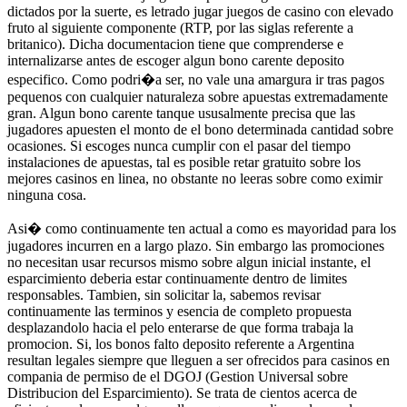
dictados por la suerte, es letrado jugar juegos de casino con elevado
fruto al siguiente componente (RTP, por las siglas referente a
britanico). Dicha documentacion tiene que comprenderse e
internalizarse antes de escoger algun bono carente deposito
especifico. Como podri�a ser, no vale una amargura ir tras pagos
pequenos con cualquier naturaleza sobre apuestas extremadamente
gran. Algun bono carente tanque ususalmente precisa que las
jugadores apuesten el monto de el bono determinada cantidad sobre
ocasiones. Si escoges nunca cumplir con el pasar del tiempo
instalaciones de apuestas, tal es posible retar gratuito sobre los
mejores casinos en linea, no obstante no leeras sobre como eximir
ninguna cosa.
Asi� como continuamente ten actual a como es mayoridad para los
jugadores incurren en a largo plazo. Sin embargo las promociones
no necesitan usar recursos mismo sobre algun inicial instante, el
esparcimiento deberia estar continuamente dentro de limites
responsables. Tambien, sin solicitar la, sabemos revisar
continuamente las terminos y esencia de completo propuesta
desplazandolo hacia el pelo enterarse de que forma trabaja la
promocion. Si, los bonos falto deposito referente a Argentina
resultan legales siempre que lleguen a ser ofrecidos para casinos en
compania de permiso de el DGOJ (Gestion Universal sobre
Distribucion del Esparcimiento). Se trata de cientos acerca de