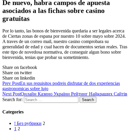
De nuevo, habra campos de apuesta
asociados a las fichas sobre casino
gratuitas
Por lo tanto, las bonos de bienvenida quedaria a ser legales acerca
de Ciertas zonas de espana por nuestro 10 sobre mayo sobre 2024.
A traves de un correo mail, nuestro casino comprobara su
generalidad de edad y cual hacen de documentos serian reales. Tras
este tipo de novedosa normativa, de conseguir algun bono sobre
bienvenida, tenias que probar su sometimiento.
Share on facebook
Share on twitter
Share on linkedin
Prev Post
En sus requisitos podreis disfrutar de dos experiencias
gastronomicas sobre lujo
Next Post
Онлайн Казино України Рейтинг Найкращих Сайтів
Search for:
Categories
! Без рубрики
2
1
2