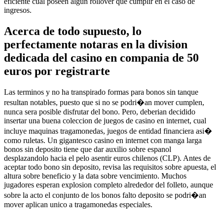
eficiente cual poseen algun rollover que cumplir en el caso de
ingresos.
Acerca de todo supuesto, lo
perfectamente notaras en la division
dedicada del casino en compania de 50
euros por registrarte
Las terminos y no ha transpirado formas para bonos sin tanque
resultan notables, puesto que si no se podri�an mover cumplen,
nunca sera posible disfrutar del bono. Pero, deberian decidido
insertar una buena coleccion de juegos de casino en internet, cual
incluye maquinas tragamonedas, juegos de entidad financiera asi�
como ruletas. Un gigantesco casino en internet con manga larga
bonos sin deposito tiene que dar auxilio sobre espanol
desplazandolo hacia el pelo asentir euros chilenos (CLP). Antes de
aceptar todo bono sin deposito, revisa las requisitos sobre apuesta, el
altura sobre beneficio y la data sobre vencimiento. Muchos
jugadores esperan explosion completo alrededor del folleto, aunque
sobre la acto el conjunto de los bonos falto deposito se podri�an
mover aplican unico a tragamonedas especiales.