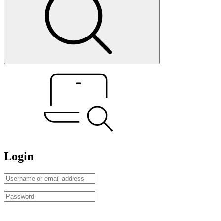
Login