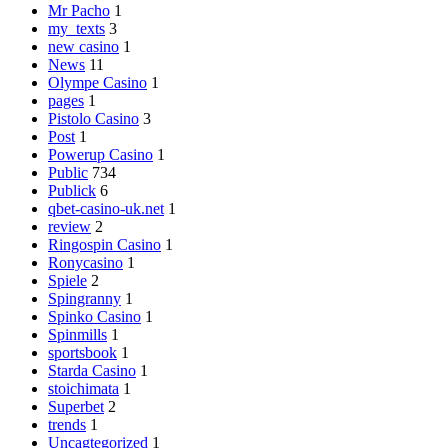
Mr Pacho
1
my_texts
3
new casino
1
News
11
Olympe Casino
1
pages
1
Pistolo Casino
3
Post
1
Powerup Casino
1
Public
734
Publick
6
qbet-casino-uk.net
1
review
2
Ringospin Casino
1
Ronycasino
1
Spiele
2
Spingranny
1
Spinko Casino
1
Spinmills
1
sportsbook
1
Starda Casino
1
stoichimata
1
Superbet
2
trends
1
Uncagtegorized
1