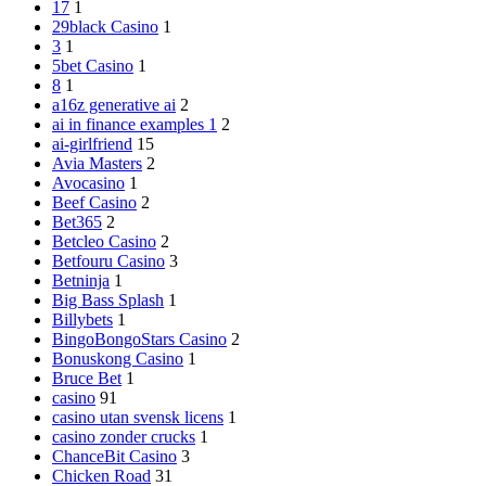
17
1
29black Casino
1
3
1
5bet Casino
1
8
1
a16z generative ai
2
ai in finance examples 1
2
ai-girlfriend
15
Avia Masters
2
Avocasino
1
Beef Casino
2
Bet365
2
Betcleo Casino
2
Betfouru Casino
3
Betninja
1
Big Bass Splash
1
Billybets
1
BingoBongoStars Casino
2
Bonuskong Casino
1
Bruce Bet
1
casino
91
casino utan svensk licens
1
casino zonder crucks
1
ChanceBit Casino
3
Chicken Road
31