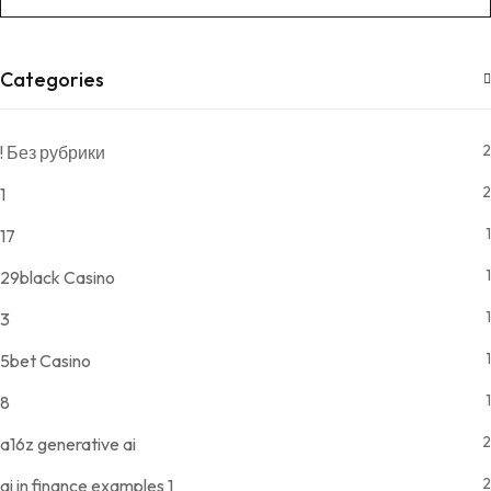
Categories
2
! Без рубрики
2
1
1
17
1
29black Casino
1
3
1
5bet Casino
1
8
2
a16z generative ai
2
ai in finance examples 1