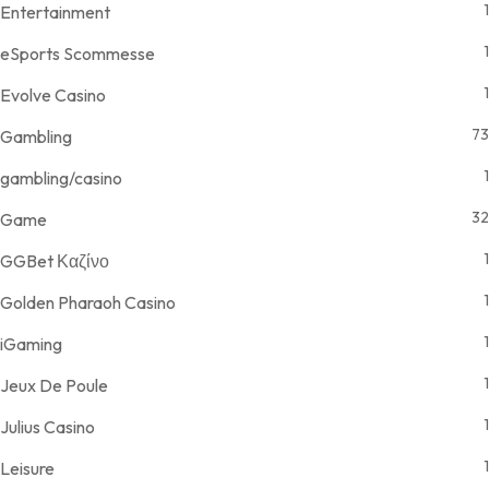
1
Entertainment
1
eSports Scommesse
1
Evolve Casino
73
Gambling
1
gambling/casino
32
Game
1
GGBet Καζίνο
1
Golden Pharaoh Casino
1
iGaming
1
Jeux De Poule
1
Julius Casino
1
Leisure