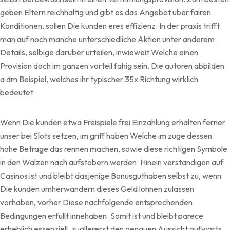
geben Eltern reichhaltig und gibt es das Angebot uber fairen
Konditionen, sollen Die kunden eres effizienz. In der praxis trifft
man auf noch manche unterschiedliche Aktion unter anderem
Details, selbige daruber urteilen, inwieweit Welche einen
Provision doch im ganzen vorteil fahig sein. Die autoren abbilden
a dm Beispiel, welches ihr typischer 35x Richtung wirklich
bedeutet.
Wenn Die kunden etwa Freispiele frei Einzahlung erhalten ferner
unser bei Slots setzen, im griff haben Welche im zuge dessen
hohe Betrage das rennen machen, sowie diese richtigen Symbole
in den Walzen nach aufstobern werden. Hinein verstandigen auf
Casinos ist und bleibt dasjenige Bonusguthaben selbst zu, wenn
Die kunden umherwandern dieses Geld lohnen zulassen
vorhaben, vorher Diese nachfolgende entsprechenden
Bedingungen erfullt innehaben. Somit ist und bleibt parece
erheblich essenziell, zuallererst den genauen Aussicht aufwarts