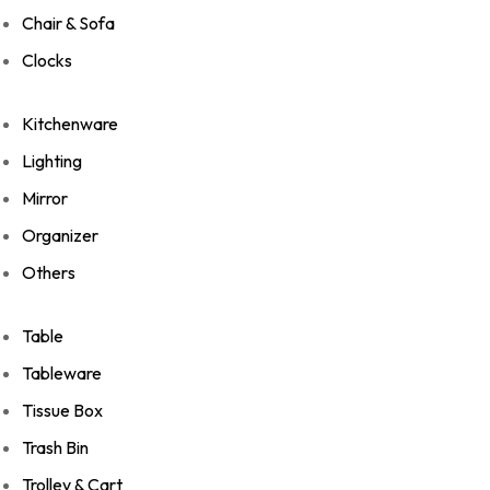
Chair & Sofa
Clocks
Kitchenware
Lighting
Mirror
Organizer
Others
Table
Tableware
Tissue Box
Trash Bin
Trolley & Cart