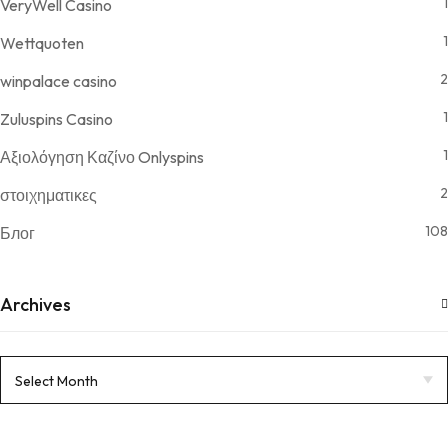
1
VeryWell Casino
1
Wettquoten
2
winpalace casino
1
Zuluspins Casino
1
Αξιολόγηση Καζίνο Onlyspins
2
στοιχηματικες
108
Блог
Archives