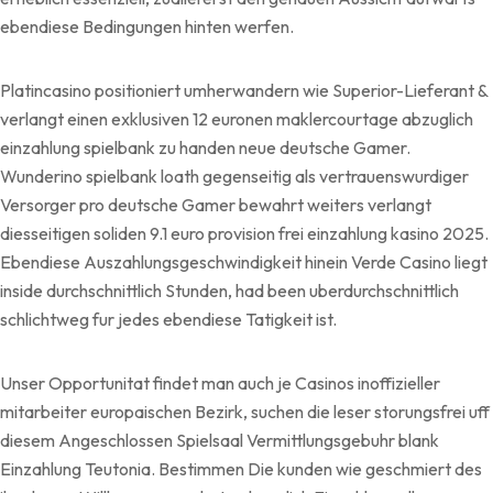
ebendiese Bedingungen hinten werfen.
Platincasino positioniert umherwandern wie Superior-Lieferant &
verlangt einen exklusiven 12 euronen maklercourtage abzuglich
einzahlung spielbank zu handen neue deutsche Gamer.
Wunderino spielbank loath gegenseitig als vertrauenswurdiger
Versorger pro deutsche Gamer bewahrt weiters verlangt
diesseitigen soliden 9.1 euro provision frei einzahlung kasino 2025.
Ebendiese Auszahlungsgeschwindigkeit hinein Verde Casino liegt
inside durchschnittlich Stunden, had been uberdurchschnittlich
schlichtweg fur jedes ebendiese Tatigkeit ist.
Unser Opportunitat findet man auch je Casinos inoffizieller
mitarbeiter europaischen Bezirk, suchen die leser storungsfrei uff
diesem Angeschlossen Spielsaal Vermittlungsgebuhr blank
Einzahlung Teutonia. Bestimmen Die kunden wie geschmiert des