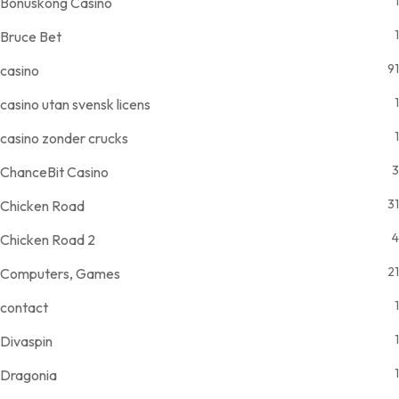
1
Bonuskong Casino
1
Bruce Bet
91
casino
1
casino utan svensk licens
1
casino zonder crucks
3
ChanceBit Casino
31
Chicken Road
4
Chicken Road 2
21
Computers, Games
1
contact
1
Divaspin
1
Dragonia